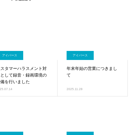
アイバース
アイバース
カスタマーハラスメント対
年末年始の営業につきまし
策として録音・録画環境の
て
整備を行いました
25.07.14
2025.11.28